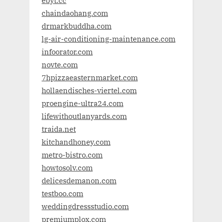
chaindaohang.com
drmarkbuddha.com
lg-air-conditioning-maintenance.com
infoorator.com
novte.com
7hpizzaeasternmarket.com
hollaendisches-viertel.com
proengine-ultra24.com
lifewithoutlanyards.com
traida.net
kitchandhoney.com
metro-bistro.com
howtosolv.com
delicesdemanon.com
testboo.com
weddingdressstudio.com
premiumplox.com