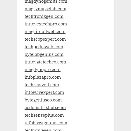
magdynogenius.com
magsynapselab.com
techtronixgen.com
innovextechpro.com
magcircuitweb.com
techscopexpert.com
techpediaweb.com
bytelabgenius.com
innovatetechco.com
magdynopro.com
infoplazapro.com
techreviveit.com
infowavexpert.com
bytegeniusco.com
codematrixhub.com
techsenseplus.com
infoboostgenius.com
techwavegen.com