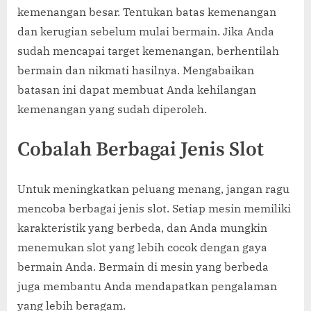
kemenangan besar. Tentukan batas kemenangan
dan kerugian sebelum mulai bermain. Jika Anda
sudah mencapai target kemenangan, berhentilah
bermain dan nikmati hasilnya. Mengabaikan
batasan ini dapat membuat Anda kehilangan
kemenangan yang sudah diperoleh.
Cobalah Berbagai Jenis Slot
Untuk meningkatkan peluang menang, jangan ragu
mencoba berbagai jenis slot. Setiap mesin memiliki
karakteristik yang berbeda, dan Anda mungkin
menemukan slot yang lebih cocok dengan gaya
bermain Anda. Bermain di mesin yang berbeda
juga membantu Anda mendapatkan pengalaman
yang lebih beragam.