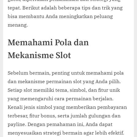
tepat. Berikut adalah beberapa tips dan trik yang
bisa membantu Anda meningkatkan peluang
menang.
Memahami Pola dan
Mekanisme Slot
Sebelum bermain, penting untuk memahami pola
dan mekanisme permainan slot yang Anda pilih.
Setiap slot memiliki tema, simbol, dan fitur unik
yang memengaruhi cara permainan berjalan.
Kenali jenis simbol yang memberikan pembayaran
terbesar, fitur bonus, serta jumlah gulungan dan
payline. Dengan pemahaman ini, Anda dapat
menyesuaikan strategi bermain agar lebih efektif.