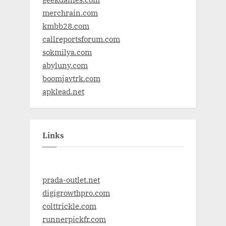
merchrain.com
kmbb28.com
callreportsforum.com
sokmilya.com
abyluny.com
boomjavtrk.com
apklead.net
Links
prada-outlet.net
digigrowthpro.com
colttrickle.com
runnerpickfr.com