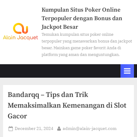
Skip
Kumpulan Situs Poker Online
to
Terpopuler dengan Bonus dan
content
Jackpot Besar
Temukan kumpulan situs poker online
terpopuler yang menawarkan bonus dan jackpot
besar. Mainkan game poker favorit Anda di
platform yang aman dan menguntungkan.
Bandarqq – Tips dan Trik
Memaksimalkan Kemenangan di Slot
Gacor
Posted
By
December 21, 2024
admin@alain-jacquet.com
on