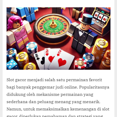
Slot gacor menjadi salah satu permainan favorit
bagi banyak penggemar judi online. Popularitasnya
didukung oleh mekanisme permainan yang
sederhana dan peluang menang yang menarik.
Namun, untuk memaksimalkan kemenangan di slot
gacor, diperlukan pemahaman dan strategi yang