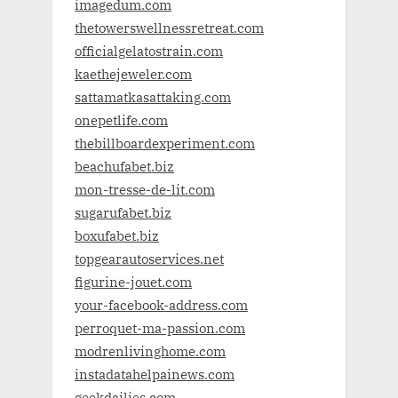
imagedum.com
thetowerswellnessretreat.com
officialgelatostrain.com
kaethejeweler.com
sattamatkasattaking.com
onepetlife.com
thebillboardexperiment.com
beachufabet.biz
mon-tresse-de-lit.com
sugarufabet.biz
boxufabet.biz
topgearautoservices.net
figurine-jouet.com
your-facebook-address.com
perroquet-ma-passion.com
modrenlivinghome.com
instadatahelpainews.com
geekdailies.com