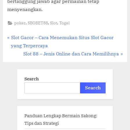
bertanggung jawab agar permainan tetap
menyenangkan.
,
,
,
poker
SBOBET88
Slot
Togel
Post
P
Slot Gacor – Cara Menemukan Situs Slot Gacor
r
yang Terpercaya
navigation
e
N
Slot 88 – Jenis Online dan Cara Memilihnya
v
e
i
x
o
t
Search
u
P
Search
s
o
P
s
o
t
Panduan Lengkap Bermain Sakong:
s
:
Tips dan Strategi
t