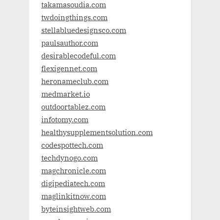
takamasoudia.com
twdoingthings.com
stellabluedesignsco.com
paulsauthor.com
desirablecodeful.com
flexigennet.com
heronameclub.com
medmarket.io
outdoortablez.com
infotomy.com
healthysupplementsolution.com
codespottech.com
techdynogo.com
magchronicle.com
digipediatech.com
maglinkitnow.com
byteinsightweb.com