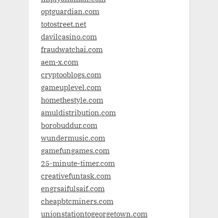
optguardian.com
totostreet.net
davilcasino.com
fraudwatchai.com
aem-x.com
cryptooblogs.com
gameuplevel.com
homethestyle.com
amuldistribution.com
borobuddur.com
wundermusic.com
gamefungames.com
25-minute-timer.com
creativefuntask.com
engrsaifulsaif.com
cheapbtcminers.com
unionstationtogeorgetown.com