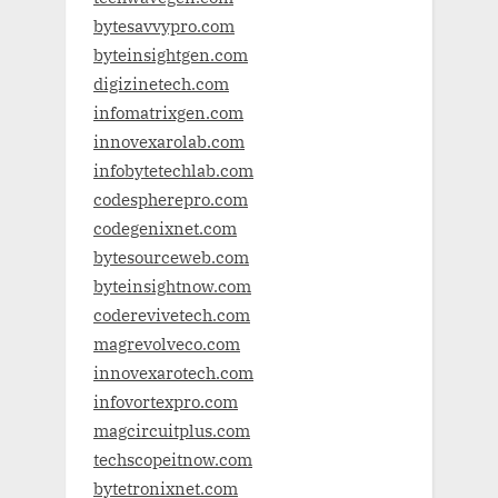
bytesavvypro.com
byteinsightgen.com
digizinetech.com
infomatrixgen.com
innovexarolab.com
infobytetechlab.com
codespherepro.com
codegenixnet.com
bytesourceweb.com
byteinsightnow.com
coderevivetech.com
magrevolveco.com
innovexarotech.com
infovortexpro.com
magcircuitplus.com
techscopeitnow.com
bytetronixnet.com