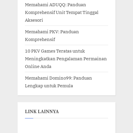
Memahami ADUQQ: Panduan
:
Komprehensif Unit Tempat Tinggal
Aksesori
Memahami PKV: Panduan
Komprehensif
10 PKV Games Teratas untuk
Meningkatkan Pengalaman Permainan
Online Anda
Memahami Domino99: Panduan
Lengkap untuk Pemula
LINK LAINNYA