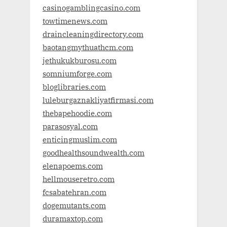
casinogamblingcasino.com
towtimenews.com
draincleaningdirectory.com
baotangmythuathcm.com
jethukukburosu.com
somniumforge.com
bloglibraries.com
luleburgaznakliyatfirmasi.com
thebapehoodie.com
parasosyal.com
enticingmuslim.com
goodhealthsoundwealth.com
elenapoems.com
hellmouseretro.com
fcsabatehran.com
dogemutants.com
duramaxtop.com