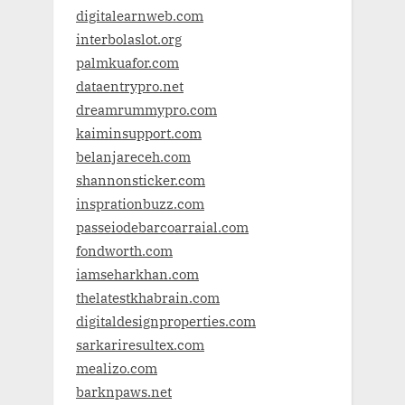
digitalearnweb.com
interbolaslot.org
palmkuafor.com
dataentrypro.net
dreamrummypro.com
kaiminsupport.com
belanjareceh.com
shannonsticker.com
insprationbuzz.com
passeiodebarcoarraial.com
fondworth.com
iamseharkhan.com
thelatestkhabrain.com
digitaldesignproperties.com
sarkariresultex.com
mealizo.com
barknpaws.net