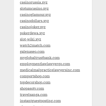
casinorussia.xyz
slotumcasino.xyz
casinoglamour.xyz
casinodollars.xyz
casinojoker.xyz
pokerdewa.xyz
slot-wiki.xyz
watch2match.com
galenaseo.com
myglobaltrustbank.com
employmentlawlawyergo.com
medicalmalpracticelawyersinc.com
comportshop.com
topdecorshop.com
shopasotv.com
travelsanga.com
instantguestposting.com