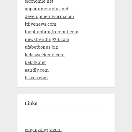
ekonomie.net
appointmentplus.net
developmentworm.com
itlivenews.com
theplumbingfremont.com
newstrending24.com
ufabetbonus.biz
kelasweekend.com
betatk.net
aandly.com
bswoo.com
Links
whymydoggy.com