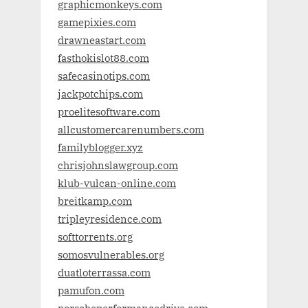
graphicmonkeys.com
gamepixies.com
drawneastart.com
fasthokislot88.com
safecasinotips.com
jackpotchips.com
proelitesoftware.com
allcustomercarenumbers.com
familyblogger.xyz
chrisjohnslawgroup.com
klub-vulcan-online.com
breitkamp.com
tripleyresidence.com
softtorrents.org
somosvulnerables.org
duatloterrassa.com
pamufon.com