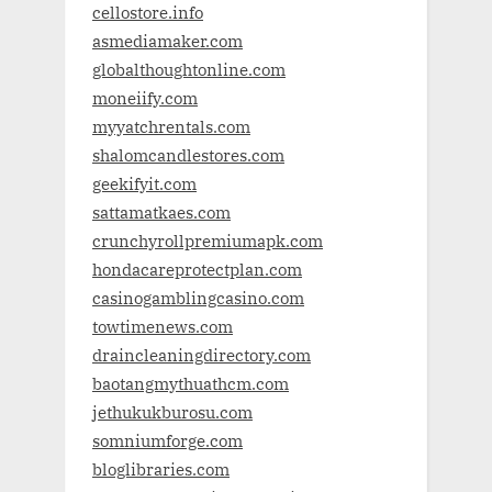
cellostore.info
asmediamaker.com
globalthoughtonline.com
moneiify.com
myyatchrentals.com
shalomcandlestores.com
geekifyit.com
sattamatkaes.com
crunchyrollpremiumapk.com
hondacareprotectplan.com
casinogamblingcasino.com
towtimenews.com
draincleaningdirectory.com
baotangmythuathcm.com
jethukukburosu.com
somniumforge.com
bloglibraries.com