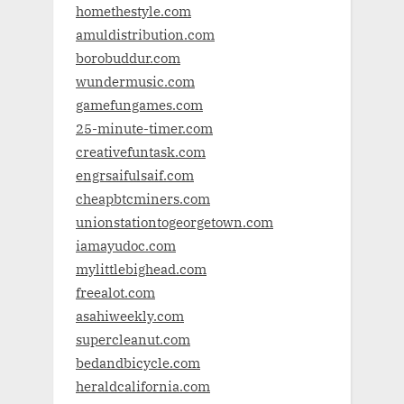
homethestyle.com
amuldistribution.com
borobuddur.com
wundermusic.com
gamefungames.com
25-minute-timer.com
creativefuntask.com
engrsaifulsaif.com
cheapbtcminers.com
unionstationtogeorgetown.com
iamayudoc.com
mylittlebighead.com
freealot.com
asahiweekly.com
supercleanut.com
bedandbicycle.com
heraldcalifornia.com