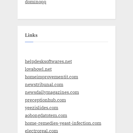
dominoqq
Links
helpdesksoftwares.net
lovabowl.net
homeimprovementit.com
newstribunal.com
newsdailymagazines.com
preceptionhub.com
yeezislides.com
aobongdatotem.com
home-remedies-yeast-infection.com
electroreal.com