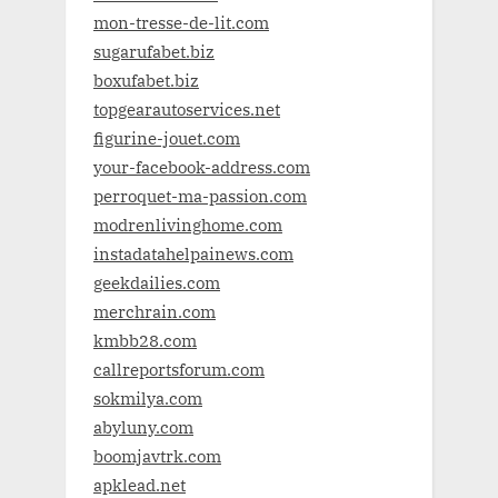
mon-tresse-de-lit.com
sugarufabet.biz
boxufabet.biz
topgearautoservices.net
figurine-jouet.com
your-facebook-address.com
perroquet-ma-passion.com
modrenlivinghome.com
instadatahelpainews.com
geekdailies.com
merchrain.com
kmbb28.com
callreportsforum.com
sokmilya.com
abyluny.com
boomjavtrk.com
apklead.net