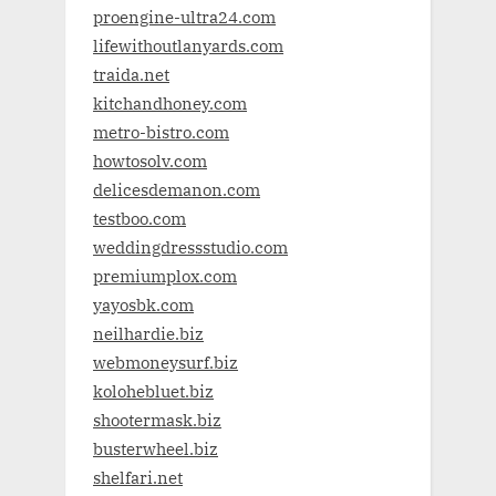
proengine-ultra24.com
lifewithoutlanyards.com
traida.net
kitchandhoney.com
metro-bistro.com
howtosolv.com
delicesdemanon.com
testboo.com
weddingdressstudio.com
premiumplox.com
yayosbk.com
neilhardie.biz
webmoneysurf.biz
kolohebluet.biz
shootermask.biz
busterwheel.biz
shelfari.net