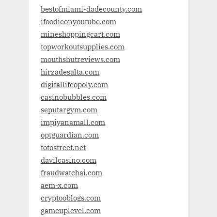
bestofmiami-dadecounty.com
ifoodieonyoutube.com
mineshoppingcart.com
topworkoutsupplies.com
mouthshutreviews.com
hirzadesalta.com
digitallifeopoly.com
casinobubbles.com
seputargym.com
impiyanamall.com
optguardian.com
totostreet.net
davilcasino.com
fraudwatchai.com
aem-x.com
cryptooblogs.com
gameuplevel.com