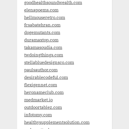
goodhealthsoundwealth.com
elenapoems.com
hellmouseretro.com
fcsabatehran.com
dogemutants.com
duramaxtop.com
takamasoudia.com
twdoingthings.com
stellabluedesignsco.com
paulsauthor.com
desirablecodeful.com
flexigennet.com
heronameclub.com
medmarket.io
outdoortablez.com
infotomy.com
healthysupplementsolution.com