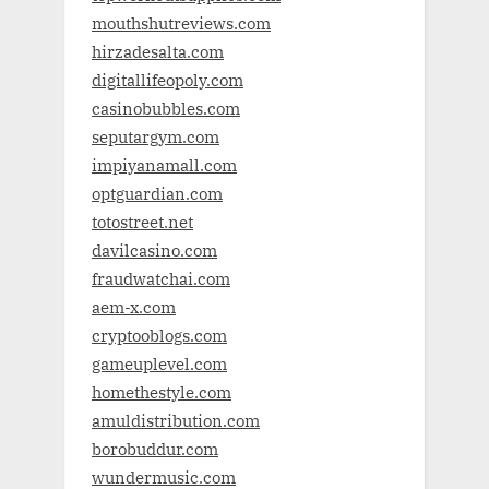
mouthshutreviews.com
hirzadesalta.com
digitallifeopoly.com
casinobubbles.com
seputargym.com
impiyanamall.com
optguardian.com
totostreet.net
davilcasino.com
fraudwatchai.com
aem-x.com
cryptooblogs.com
gameuplevel.com
homethestyle.com
amuldistribution.com
borobuddur.com
wundermusic.com