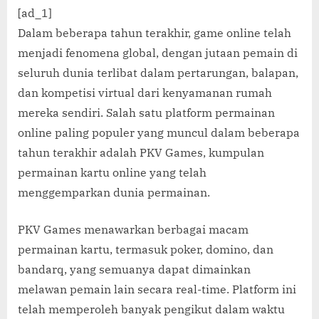
[ad_1]
Dalam beberapa tahun terakhir, game online telah
menjadi fenomena global, dengan jutaan pemain di
seluruh dunia terlibat dalam pertarungan, balapan,
dan kompetisi virtual dari kenyamanan rumah
mereka sendiri. Salah satu platform permainan
online paling populer yang muncul dalam beberapa
tahun terakhir adalah PKV Games, kumpulan
permainan kartu online yang telah
menggemparkan dunia permainan.
PKV Games menawarkan berbagai macam
permainan kartu, termasuk poker, domino, dan
bandarq, yang semuanya dapat dimainkan
melawan pemain lain secara real-time. Platform ini
telah memperoleh banyak pengikut dalam waktu