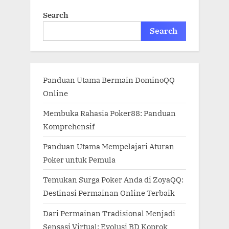
u
P
Search
s
o
Search
P
s
o
t
s
:
Panduan Utama Bermain DominoQQ
t
Online
:
Membuka Rahasia Poker88: Panduan
Komprehensif
Panduan Utama Mempelajari Aturan
Poker untuk Pemula
Temukan Surga Poker Anda di ZoyaQQ:
Destinasi Permainan Online Terbaik
Dari Permainan Tradisional Menjadi
Sensasi Virtual: Evolusi BD Koprok