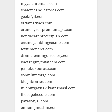
myyatchrentals.com
shalomcandlestores.com
geekifyit.com
sattamatkaes.com
crunchyrollpremiumapk.com
hondacareprotectplan.com
casinogamblingcasino.com
towtimenews.com
draincleaningdirectory.com
baotangmythuathcm.com
jethukukburosu.com
somniumforge.com
bloglibraries.com
luleburgaznakliyatfirmasi.com
thebapehoodie.com
parasosyal.com
enticingmuslim.com