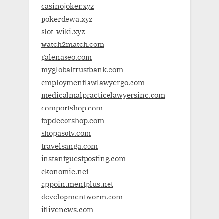
casinojoker.xyz
pokerdewa.xyz
slot-wiki.xyz
watch2match.com
galenaseo.com
myglobaltrustbank.com
employmentlawlawyergo.com
medicalmalpracticelawyersinc.com
comportshop.com
topdecorshop.com
shopasotv.com
travelsanga.com
instantguestposting.com
ekonomie.net
appointmentplus.net
developmentworm.com
itlivenews.com