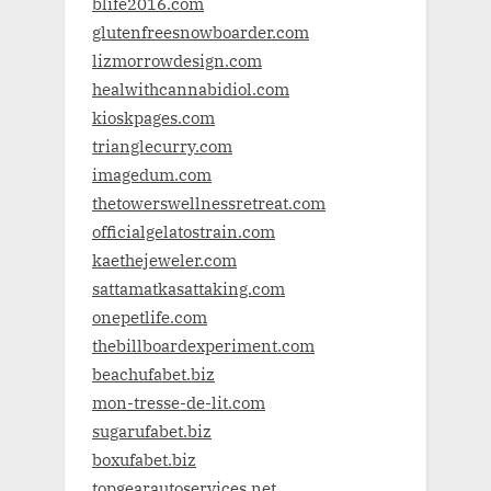
blife2016.com
glutenfreesnowboarder.com
lizmorrowdesign.com
healwithcannabidiol.com
kioskpages.com
trianglecurry.com
imagedum.com
thetowerswellnessretreat.com
officialgelatostrain.com
kaethejeweler.com
sattamatkasattaking.com
onepetlife.com
thebillboardexperiment.com
beachufabet.biz
mon-tresse-de-lit.com
sugarufabet.biz
boxufabet.biz
topgearautoservices.net