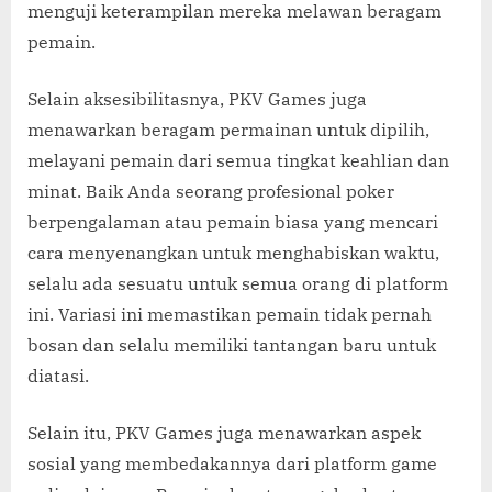
menguji keterampilan mereka melawan beragam
pemain.
Selain aksesibilitasnya, PKV Games juga
menawarkan beragam permainan untuk dipilih,
melayani pemain dari semua tingkat keahlian dan
minat. Baik Anda seorang profesional poker
berpengalaman atau pemain biasa yang mencari
cara menyenangkan untuk menghabiskan waktu,
selalu ada sesuatu untuk semua orang di platform
ini. Variasi ini memastikan pemain tidak pernah
bosan dan selalu memiliki tantangan baru untuk
diatasi.
Selain itu, PKV Games juga menawarkan aspek
sosial yang membedakannya dari platform game