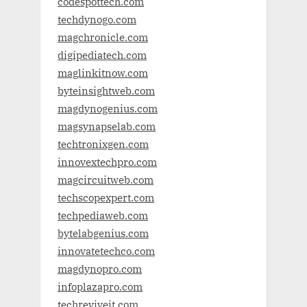
codespottech.com
techdynogo.com
magchronicle.com
digipediatech.com
maglinkitnow.com
byteinsightweb.com
magdynogenius.com
magsynapselab.com
techtronixgen.com
innovextechpro.com
magcircuitweb.com
techscopexpert.com
techpediaweb.com
bytelabgenius.com
innovatetechco.com
magdynopro.com
infoplazapro.com
techreviveit.com