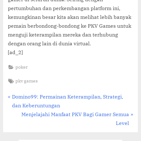
pertumbuhan dan perkembangan platform ini,
kemungkinan besar kita akan melihat lebih banyak
pemain berbondong-bondong ke PKV Games untuk
menguji keterampilan mereka dan terhubung
dengan orang lain di dunia virtual.
[ad_2]
poker
Tags:
pkv games
Post
P
Domino99: Permainan Keterampilan, Strategi,
r
dan Keberuntungan
navigation
e
N
Menjelajahi Manfaat PKV Bagi Gamer Semua
v
e
Level
i
x
o
t