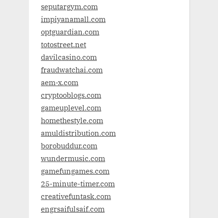
seputargym.com
impiyanamall.com
optguardian.com
totostreet.net
davilcasino.com
fraudwatchai.com
aem-x.com
cryptooblogs.com
gameuplevel.com
homethestyle.com
amuldistribution.com
borobuddur.com
wundermusic.com
gamefungames.com
25-minute-timer.com
creativefuntask.com
engrsaifulsaif.com