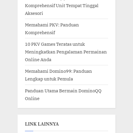
:
Komprehensif Unit Tempat Tinggal
Aksesori
Memahami PKV: Panduan
Komprehensif
10 PKV Games Teratas untuk
Meningkatkan Pengalaman Permainan
Online Anda
Memahami Domino99: Panduan
Lengkap untuk Pemula
Panduan Utama Bermain DominoQQ
Online
LINK LAINNYA