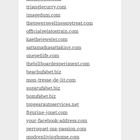
trianglecurry.com
imagedum.com
thetowerswellnessretreat.com
officialgelatostrain.com
kaethejeweler.com
sattamatkasattaking.com
onepetlife.com
thebillboardexperiment.com
beachufabet.biz
mon-tresse-de-lit.com
sugarufabet.biz
boxufabet.biz
topgearautoservices.net
figurine-jouet.com
your-facebook-address.com
perroquet-ma-passion.com
modrenlivinghome.com