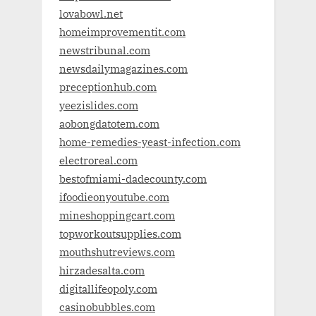
lovabowl.net
homeimprovementit.com
newstribunal.com
newsdailymagazines.com
preceptionhub.com
yeezislides.com
aobongdatotem.com
home-remedies-yeast-infection.com
electroreal.com
bestofmiami-dadecounty.com
ifoodieonyoutube.com
mineshoppingcart.com
topworkoutsupplies.com
mouthshutreviews.com
hirzadesalta.com
digitallifeopoly.com
casinobubbles.com