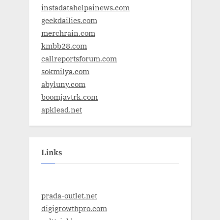
instadatahelpainews.com
geekdailies.com
merchrain.com
kmbb28.com
callreportsforum.com
sokmilya.com
abyluny.com
boomjavtrk.com
apklead.net
Links
prada-outlet.net
digigrowthpro.com