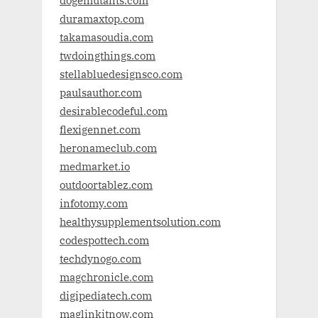
duramaxtop.com
takamasoudia.com
twdoingthings.com
stellabluedesignsco.com
paulsauthor.com
desirablecodeful.com
flexigennet.com
heronameclub.com
medmarket.io
outdoortablez.com
infotomy.com
healthysupplementsolution.com
codespottech.com
techdynogo.com
magchronicle.com
digipediatech.com
maglinkitnow.com