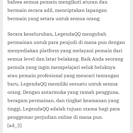
bahwa semua pemain mengikuti aturan dan
bermain secara adil, menciptakan lapangan
bermain yang setara untuk semua orang.
Secara keseluruhan, LegendaQQ mengubah
permainan untuk para penjudi di mana pun dengan
menyediakan platform yang melayani pemain dari
semua level dan latar belakang. Baik Anda seorang
pemula yang ingin mempelajari seluk beluknya
atau pemain profesional yang mencari tantangan
baru, LegendaQQ memiliki sesuatu untuk semua
orang. Dengan antarmuka yang ramah pengguna,
beragam permainan, dan tingkat keamanan yang
tinggi, LegendaQQ adalah tujuan utama bagi para
penggemar perjudian online di mana pun.
[ad_2]