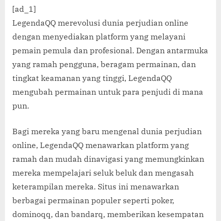
[ad_1]
LegendaQQ merevolusi dunia perjudian online
dengan menyediakan platform yang melayani
pemain pemula dan profesional. Dengan antarmuka
yang ramah pengguna, beragam permainan, dan
tingkat keamanan yang tinggi, LegendaQQ
mengubah permainan untuk para penjudi di mana
pun.
Bagi mereka yang baru mengenal dunia perjudian
online, LegendaQQ menawarkan platform yang
ramah dan mudah dinavigasi yang memungkinkan
mereka mempelajari seluk beluk dan mengasah
keterampilan mereka. Situs ini menawarkan
berbagai permainan populer seperti poker,
dominoqq, dan bandarq, memberikan kesempatan