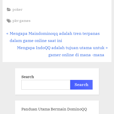
poker
Tags:
pkv games
Post
P
Mengapa Maindominoqq adalah tren terpanas
r
dalam game online saat ini
navigation
e
N
Mengapa IndoQQ adalah tujuan utama untuk
v
e
gamer online di mana -mana
i
x
o
t
u
P
Search
s
o
Search
P
s
o
t
s
:
Panduan Utama Bermain DominoQQ
t