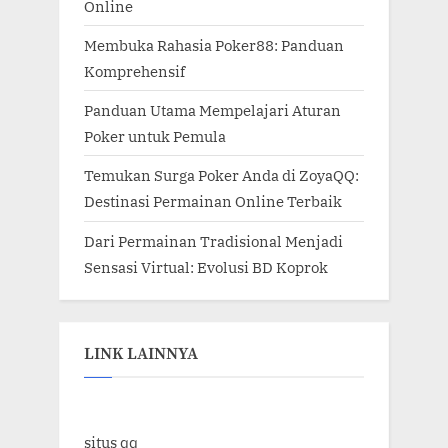
Online
:
Membuka Rahasia Poker88: Panduan
Komprehensif
Panduan Utama Mempelajari Aturan
Poker untuk Pemula
Temukan Surga Poker Anda di ZoyaQQ:
Destinasi Permainan Online Terbaik
Dari Permainan Tradisional Menjadi
Sensasi Virtual: Evolusi BD Koprok
LINK LAINNYA
situs qq