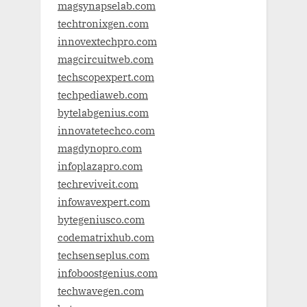
magsynapselab.com
techtronixgen.com
innovextechpro.com
magcircuitweb.com
techscopexpert.com
techpediaweb.com
bytelabgenius.com
innovatetechco.com
magdynopro.com
infoplazapro.com
techreviveit.com
infowavexpert.com
bytegeniusco.com
codematrixhub.com
techsenseplus.com
infoboostgenius.com
techwavegen.com