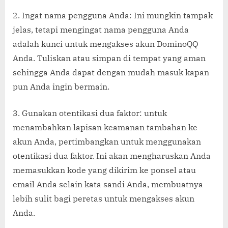
2. Ingat nama pengguna Anda: Ini mungkin tampak
jelas, tetapi mengingat nama pengguna Anda
adalah kunci untuk mengakses akun DominoQQ
Anda. Tuliskan atau simpan di tempat yang aman
sehingga Anda dapat dengan mudah masuk kapan
pun Anda ingin bermain.
3. Gunakan otentikasi dua faktor: untuk
menambahkan lapisan keamanan tambahan ke
akun Anda, pertimbangkan untuk menggunakan
otentikasi dua faktor. Ini akan mengharuskan Anda
memasukkan kode yang dikirim ke ponsel atau
email Anda selain kata sandi Anda, membuatnya
lebih sulit bagi peretas untuk mengakses akun
Anda.