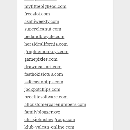
mylittlebighead.com
freealot.com
asahiweekly.com
supercleanut.com
bedandbicycle.com
heraldcalifornia.com
graphicmonkeys.com
gamepixies.com
drawneastart.com
fasthokislot88.com
safecasinotips.com
jackpotchips.com
proelitesoftware.com
allcustomercarenumbers.com
familyblogger.xyz
chrisjohnslawgroup.com
klub-vulcan-online.com