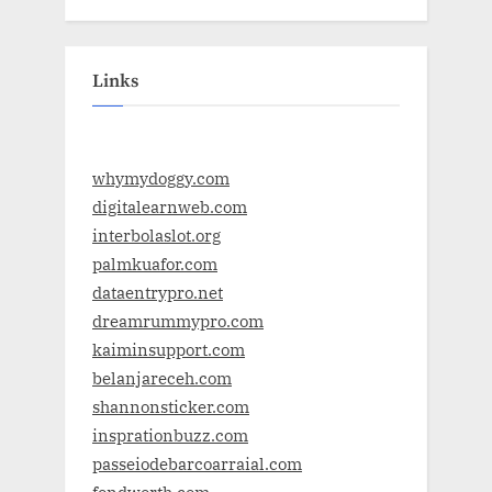
Links
whymydoggy.com
digitalearnweb.com
interbolaslot.org
palmkuafor.com
dataentrypro.net
dreamrummypro.com
kaiminsupport.com
belanjareceh.com
shannonsticker.com
insprationbuzz.com
passeiodebarcoarraial.com
fondworth.com