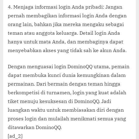
4. Menjaga informasi login Anda pribadi: Jangan
pernah membagikan informasi login Anda dengan
orang lain, bahkan jika mereka mengaku sebagai
teman atau anggota keluarga. Detail login Anda
hanya untuk mata Anda, dan membaginya dapat
menyebabkan akses yang tidak sah ke akun Anda.
Dengan menguasai login DominoQQ utama, pemain
dapat membuka kunci dunia kemungkinan dalam
permainan. Dari bermain dengan teman hingga
berkompetisi di turnamen, login yang kuat adalah
tiket menuju kesuksesan di DominoQQ. Jadi
luangkan waktu untuk membiasakan diri dengan
proses login dan mulailah menikmati semua yang
ditawarkan DominoQQ.
[ad_2]