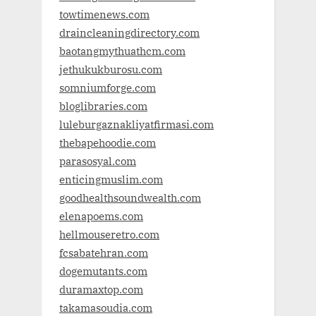
towtimenews.com
draincleaningdirectory.com
baotangmythuathcm.com
jethukukburosu.com
somniumforge.com
bloglibraries.com
luleburgaznakliyatfirmasi.com
thebapehoodie.com
parasosyal.com
enticingmuslim.com
goodhealthsoundwealth.com
elenapoems.com
hellmouseretro.com
fcsabatehran.com
dogemutants.com
duramaxtop.com
takamasoudia.com