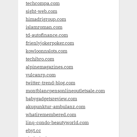
techcompa.com
sight-web.com
himadrigroup.com
islamroman.com
td-autofinance.com
frienlyjokerpoker.com
kowloonnslots.com
techibro.com
alpinemagazines.com
vulcanrp.com
twitter-trend-blog.com
montblancpensonlineoutletsale.com
babygadgetsreview.com
akupunktur-ambulanz.com
whatiremembered.com
linq-condo-beautyworld.com
ebyt.cc