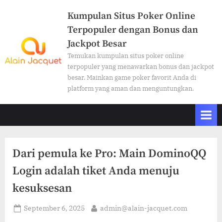
Skip
Kumpulan Situs Poker Online
to
Terpopuler dengan Bonus dan
content
Jackpot Besar
Temukan kumpulan situs poker online
terpopuler yang menawarkan bonus dan jackpot
besar. Mainkan game poker favorit Anda di
platform yang aman dan menguntungkan.
Dari pemula ke Pro: Main DominoQQ
Login adalah tiket Anda menuju
kesuksesan
Posted
By
September 6, 2025
admin@alain-jacquet.com
on