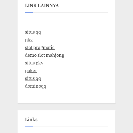
LINK LAINNYA
situs qq
pkv
slot pragmatic
demo slot mahjong
situs pkv
poker
situs qq
dominoqq
Links