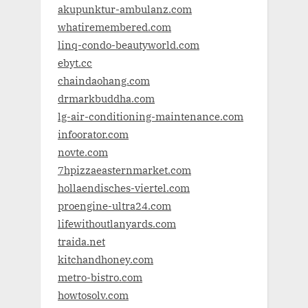
akupunktur-ambulanz.com
whatiremembered.com
linq-condo-beautyworld.com
ebyt.cc
chaindaohang.com
drmarkbuddha.com
lg-air-conditioning-maintenance.com
infoorator.com
novte.com
7hpizzaeasternmarket.com
hollaendisches-viertel.com
proengine-ultra24.com
lifewithoutlanyards.com
traida.net
kitchandhoney.com
metro-bistro.com
howtosolv.com