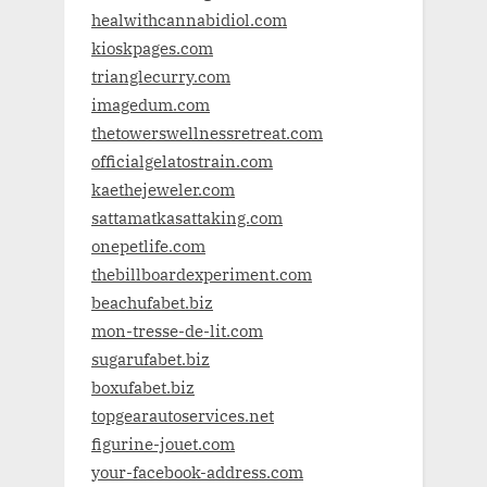
healwithcannabidiol.com
kioskpages.com
trianglecurry.com
imagedum.com
thetowerswellnessretreat.com
officialgelatostrain.com
kaethejeweler.com
sattamatkasattaking.com
onepetlife.com
thebillboardexperiment.com
beachufabet.biz
mon-tresse-de-lit.com
sugarufabet.biz
boxufabet.biz
topgearautoservices.net
figurine-jouet.com
your-facebook-address.com