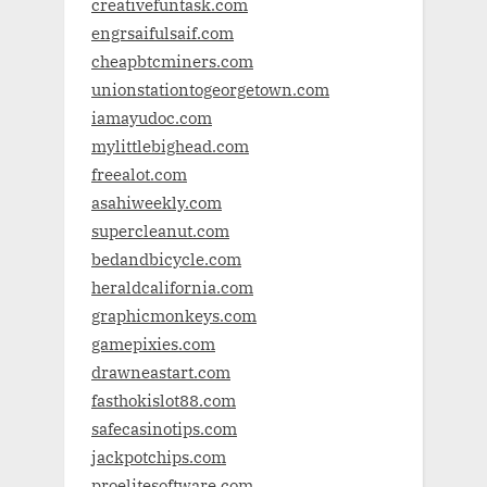
creativefuntask.com
engrsaifulsaif.com
cheapbtcminers.com
unionstationtogeorgetown.com
iamayudoc.com
mylittlebighead.com
freealot.com
asahiweekly.com
supercleanut.com
bedandbicycle.com
heraldcalifornia.com
graphicmonkeys.com
gamepixies.com
drawneastart.com
fasthokislot88.com
safecasinotips.com
jackpotchips.com
proelitesoftware.com