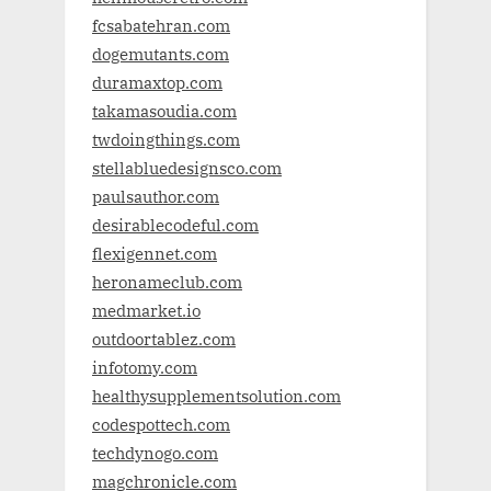
fcsabatehran.com
dogemutants.com
duramaxtop.com
takamasoudia.com
twdoingthings.com
stellabluedesignsco.com
paulsauthor.com
desirablecodeful.com
flexigennet.com
heronameclub.com
medmarket.io
outdoortablez.com
infotomy.com
healthysupplementsolution.com
codespottech.com
techdynogo.com
magchronicle.com