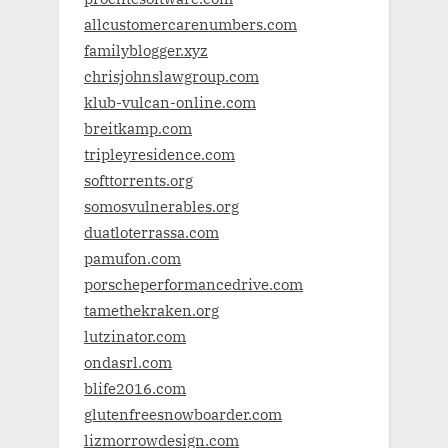
allcustomercarenumbers.com
familyblogger.xyz
chrisjohnslawgroup.com
klub-vulcan-online.com
breitkamp.com
tripleyresidence.com
softtorrents.org
somosvulnerables.org
duatloterrassa.com
pamufon.com
porscheperformancedrive.com
tamethekraken.org
lutzinator.com
ondasrl.com
blife2016.com
glutenfreesnowboarder.com
lizmorrowdesign.com