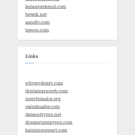
kelasweekend.com
betatk.net
aandly.com
bswoo.com
Links
whymydoggy.com
digitalearnweb.com
interbolaslot.org
palmkuafor.com
dataentrypro.net
dreamrummypro.com
kaiminsupport.com