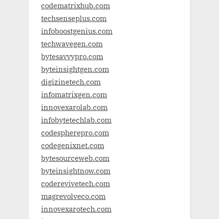
codematrixhub.com
techsenseplus.com
infoboostgenius.com
techwavegen.com
bytesavvypro.com
byteinsightgen.com
digizinetech.com
infomatrixgen.com
innovexarolab.com
infobytetechlab.com
codespherepro.com
codegenixnet.com
bytesourceweb.com
byteinsightnow.com
coderevivetech.com
magrevolveco.com
innovexarotech.com