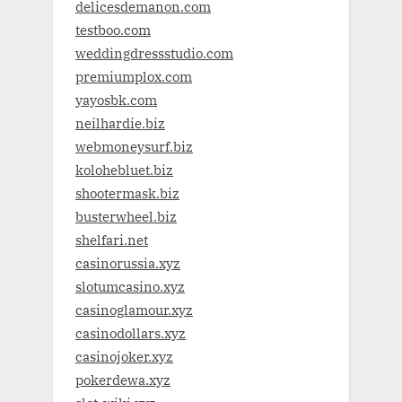
delicesdemanon.com
testboo.com
weddingdressstudio.com
premiumplox.com
yayosbk.com
neilhardie.biz
webmoneysurf.biz
kolohebluet.biz
shootermask.biz
busterwheel.biz
shelfari.net
casinorussia.xyz
slotumcasino.xyz
casinoglamour.xyz
casinodollars.xyz
casinojoker.xyz
pokerdewa.xyz