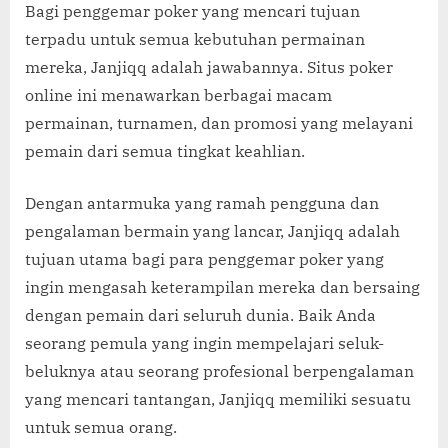
Bagi penggemar poker yang mencari tujuan
terpadu untuk semua kebutuhan permainan
mereka, Janjiqq adalah jawabannya. Situs poker
online ini menawarkan berbagai macam
permainan, turnamen, dan promosi yang melayani
pemain dari semua tingkat keahlian.
Dengan antarmuka yang ramah pengguna dan
pengalaman bermain yang lancar, Janjiqq adalah
tujuan utama bagi para penggemar poker yang
ingin mengasah keterampilan mereka dan bersaing
dengan pemain dari seluruh dunia. Baik Anda
seorang pemula yang ingin mempelajari seluk-
beluknya atau seorang profesional berpengalaman
yang mencari tantangan, Janjiqq memiliki sesuatu
untuk semua orang.