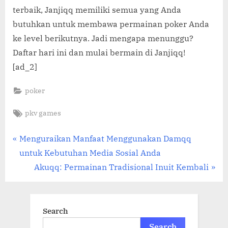
terbaik, Janjiqq memiliki semua yang Anda
butuhkan untuk membawa permainan poker Anda
ke level berikutnya. Jadi mengapa menunggu?
Daftar hari ini dan mulai bermain di Janjiqq!
[ad_2]
poker
Tags:
pkv games
Post
P
Menguraikan Manfaat Menggunakan Damqq
r
untuk Kebutuhan Media Sosial Anda
navigation
e
N
Akuqq: Permainan Tradisional Inuit Kembali
v
e
i
x
o
t
Search
u
P
Search