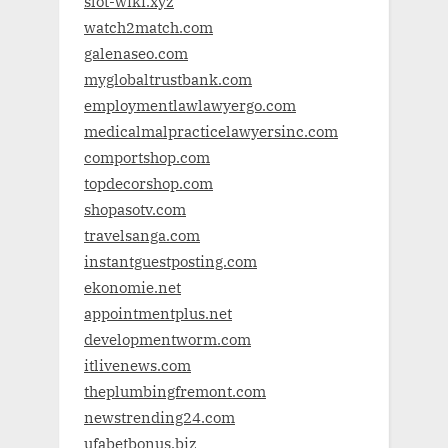
slot-wiki.xyz
watch2match.com
galenaseo.com
myglobaltrustbank.com
employmentlawlawyergo.com
medicalmalpracticelawyersinc.com
comportshop.com
topdecorshop.com
shopasotv.com
travelsanga.com
instantguestposting.com
ekonomie.net
appointmentplus.net
developmentworm.com
itlivenews.com
theplumbingfremont.com
newstrending24.com
ufabetbonus.biz