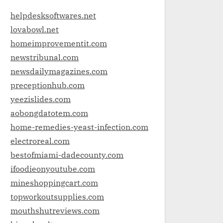
helpdesksoftwares.net
lovabowl.net
homeimprovementit.com
newstribunal.com
newsdailymagazines.com
preceptionhub.com
yeezislides.com
aobongdatotem.com
home-remedies-yeast-infection.com
electroreal.com
bestofmiami-dadecounty.com
ifoodieonyoutube.com
mineshoppingcart.com
topworkoutsupplies.com
mouthshutreviews.com