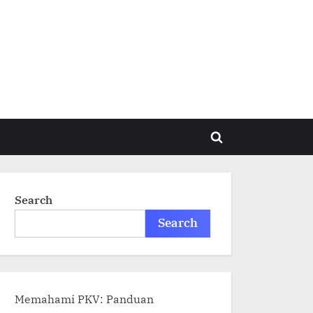
Toggle
e
search
form
e
Search
Search
e
Memahami PKV: Panduan