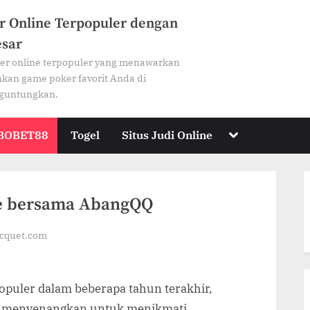
r Online Terpopuler dengan
esar
er online terpopuler yang menawarkan
nkan game poker favorit Anda di
nguntungkan.
Toggle
BOBET88
Togel
Situs Judi Online
sub-
Toggl
menu
sub-
menu
Toggl
sub-
ine bersama AbangQQ
menu
Toggl
cquet.com
sub-
menu
opuler dalam beberapa tahun terakhir,
 menyenangkan untuk menikmati