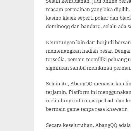
Selain kemudahan, judi online ber
macam permainan yang bisa dipilih
kasino klasik seperti poker dan blac
dominoqq dan bandarq, selalu ada s
Keuntungan lain dari berjudi bers
memenangkan hadiah besar. Dengan
tersedia, pemain memiliki peluang
signifikan sambil menikmati permai
Selain itu, AbangQQ menawarkan l
terjamin. Platform ini menggunakan
melindungi informasi pribadi dan 
bermain game tanpa rasa khawatir.
Secara keseluruhan, AbangQQ adalah 