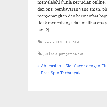
menjelajahi dunia perjudian onlin
dan opsi pembayaran yang aman, pl
menyenangkan dan bermanfaat bagi 
tidak mencobanya dan melihat apa y
[ad_2]
,
,
poker
SBOBET88
Slot
Tags:
,
,
judi bola
pkv games
slot
Post
P
Ahlicasino – Slot Gacor dengan Fi
r
Free Spin Terbanyak
navigation
e
v
i
o