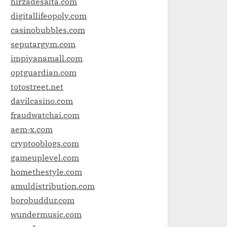
hirzadesalta.com
digitallifeopoly.com
casinobubbles.com
seputargym.com
impiyanamall.com
optguardian.com
totostreet.net
davilcasino.com
fraudwatchai.com
aem-x.com
cryptooblogs.com
gameuplevel.com
homethestyle.com
amuldistribution.com
borobuddur.com
wundermusic.com