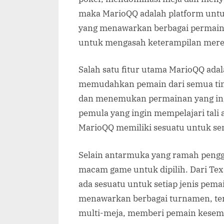
maka MarioQQ adalah platform untu
yang menawarkan berbagai permain
untuk mengasah keterampilan mere
Salah satu fitur utama MarioQQ ad
memudahkan pemain dari semua ting
dan menemukan permainan yang in
pemula yang ingin mempelajari tali
MarioQQ memiliki sesuatu untuk se
Selain antarmuka yang ramah peng
macam game untuk dipilih. Dari Tex
ada sesuatu untuk setiap jenis pemai
menawarkan berbagai turnamen, ter
multi-meja, memberi pemain kesem