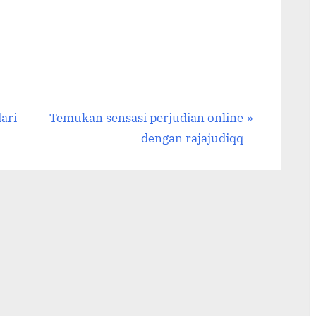
N
ari
Temukan sensasi perjudian online
e
dengan rajajudiqq
x
t
P
o
s
t
: