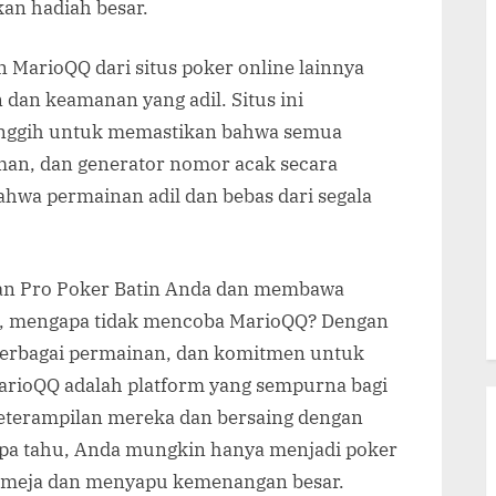
an hadiah besar.
MarioQQ dari situs poker online lainnya
dan keamanan yang adil. Situs ini
anggih untuk memastikan bahwa semua
man, dan generator nomor acak secara
ahwa permainan adil dan bebas dari segala
skan Pro Poker Batin Anda dan membawa
a, mengapa tidak mencoba MarioQQ? Dengan
erbagai permainan, dan komitmen untuk
arioQQ adalah platform yang sempurna bagi
eterampilan mereka dan bersaing dengan
Siapa tahu, Anda mungkin hanya menjadi poker
 meja dan menyapu kemenangan besar.