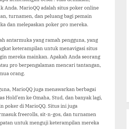
k Anda. MarioQQ adalah situs poker online
an, turnamen, dan peluang bagi pemain
ka dan melepaskan poker pro mereka.
alah antarmuka yang ramah pengguna, yang
kat keterampilan untuk menavigasi situs
gin mereka mainkan. Apakah Anda seorang
 atau pro berpengalaman mencari tantangan,
mua orang.
guna, MarioQQ juga menawarkan berbagai
as Hold’em ke Omaha, Stud, dan banyak lagi,
n poker di MarioQQ. Situs ini juga
masuk freerolls, sit-n-gos, dan turnamen
patan untuk menguji keterampilan mereka