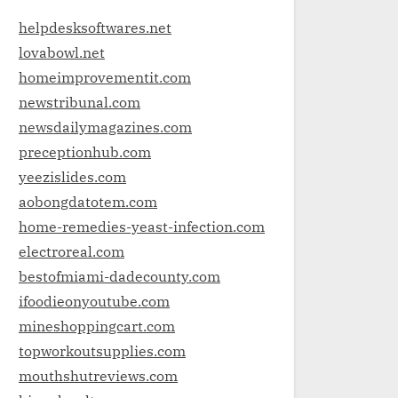
helpdesksoftwares.net
lovabowl.net
homeimprovementit.com
newstribunal.com
newsdailymagazines.com
preceptionhub.com
yeezislides.com
aobongdatotem.com
home-remedies-yeast-infection.com
electroreal.com
bestofmiami-dadecounty.com
ifoodieonyoutube.com
mineshoppingcart.com
topworkoutsupplies.com
mouthshutreviews.com