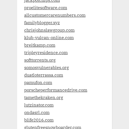
jackpotchips.com
proelitesoftware.com
allcustomercarenumbers.com
familyblogger.xyz
chrisjohnslawgroup.com
klub-vulcan-online.com
breitkamp.com
tripleyresidence.com
softtorrents.org
somosvulnerables.org
duatloterrassa.com
pamufon.com
porscheperformancedrive.com
tamethekraken.org
lutzinator.com
ondasrl.com
blife2016.com
glutenfreesnowboarder.com