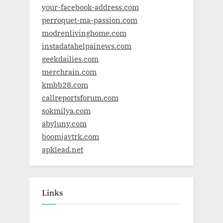
your-facebook-address.com
perroquet-ma-passion.com
modrenlivinghome.com
instadatahelpainews.com
geekdailies.com
merchrain.com
kmbb28.com
callreportsforum.com
sokmilya.com
abyluny.com
boomjavtrk.com
apklead.net
Links