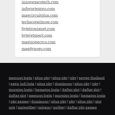
innovexarotech.com
infovortexpro.com
magcircuitplus.com
techscopeitnow.com
bytetronixnet.com
bytejetxpert.com
maginspectco.com
magdynogo.com
menuqq login
|
situs pkv
|
situs pkv
|
pkv
|
server thailand
|
agen judi bola
|
situs pkv
|
dominoqq
|
situs pkv
|
pkv
|
murniqq login
|
hematqq login
|
daftar slot
|
daftar slot
|
daftar slot
|
menuqq login
|
murniqq login
|
hematqq login
|
pkv games
|
dominoqq
|
situs pkv
|
pkv
|
situs pkv
|
slot
qris
|
majestibet
|
miyaqq
|
gajibet
|
daftar pkv games