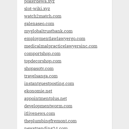
pokerdewa.xyz
slot-wiki.xyz
watch2match.com
galenaseo.com
myglobaltrustbank.com
employmentlawlawyergo.com
medicalmalpracticelawyersinc.com
comportshop.com
topdecorshop.com
shopasotv.com
travelsanga.com
instantguestposting.com
ekonomie.net
appointmentplus.net
developmentworm.com
itlivenews.com
theplumbingfremont.com
newstrending24.com