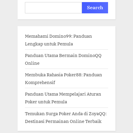
s
o
Search
P
s
o
t
s
:
Memahami Domino99: Panduan
t
Lengkap untuk Pemula
:
Panduan Utama Bermain DominoQQ
Online
Membuka Rahasia Poker88: Panduan
Komprehensif
Panduan Utama Mempelajari Aturan
Poker untuk Pemula
Temukan Surga Poker Anda di ZoyaQQ:
Destinasi Permainan Online Terbaik