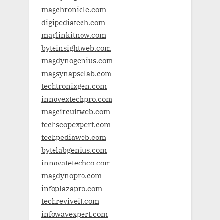
magchronicle.com
digipediatech.com
maglinkitnow.com
byteinsightweb.com
magdynogenius.com
magsynapselab.com
techtronixgen.com
innovextechpro.com
magcircuitweb.com
techscopexpert.com
techpediaweb.com
bytelabgenius.com
innovatetechco.com
magdynopro.com
infoplazapro.com
techreviveit.com
infowavexpert.com