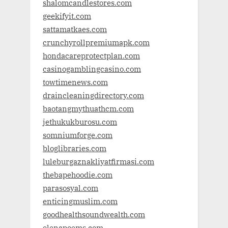
shalomcandlestores.com
geekifyit.com
sattamatkaes.com
crunchyrollpremiumapk.com
hondacareprotectplan.com
casinogamblingcasino.com
towtimenews.com
draincleaningdirectory.com
baotangmythuathcm.com
jethukukburosu.com
somniumforge.com
bloglibraries.com
luleburgaznakliyatfirmasi.com
thebapehoodie.com
parasosyal.com
enticingmuslim.com
goodhealthsoundwealth.com
elenapoems.com