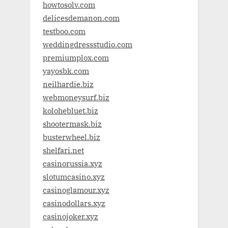
howtosolv.com
delicesdemanon.com
testboo.com
weddingdressstudio.com
premiumplox.com
yayosbk.com
neilhardie.biz
webmoneysurf.biz
kolohebluet.biz
shootermask.biz
busterwheel.biz
shelfari.net
casinorussia.xyz
slotumcasino.xyz
casinoglamour.xyz
casinodollars.xyz
casinojoker.xyz