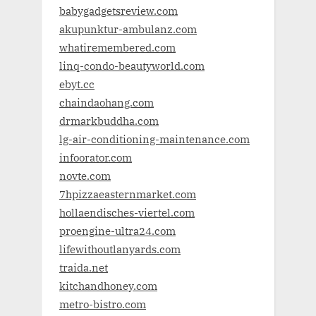
babygadgetsreview.com
akupunktur-ambulanz.com
whatiremembered.com
linq-condo-beautyworld.com
ebyt.cc
chaindaohang.com
drmarkbuddha.com
lg-air-conditioning-maintenance.com
infoorator.com
novte.com
7hpizzaeasternmarket.com
hollaendisches-viertel.com
proengine-ultra24.com
lifewithoutlanyards.com
traida.net
kitchandhoney.com
metro-bistro.com