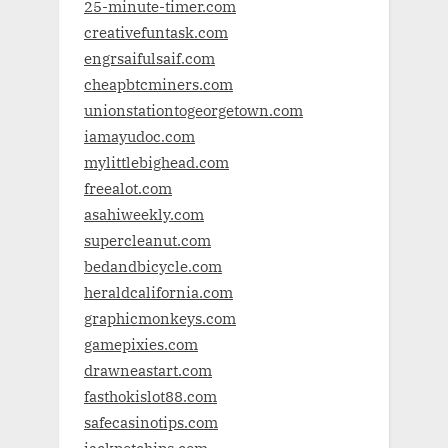
25-minute-timer.com
creativefuntask.com
engrsaifulsaif.com
cheapbtcminers.com
unionstationtogeorgetown.com
iamayudoc.com
mylittlebighead.com
freealot.com
asahiweekly.com
supercleanut.com
bedandbicycle.com
heraldcalifornia.com
graphicmonkeys.com
gamepixies.com
drawneastart.com
fasthokislot88.com
safecasinotips.com