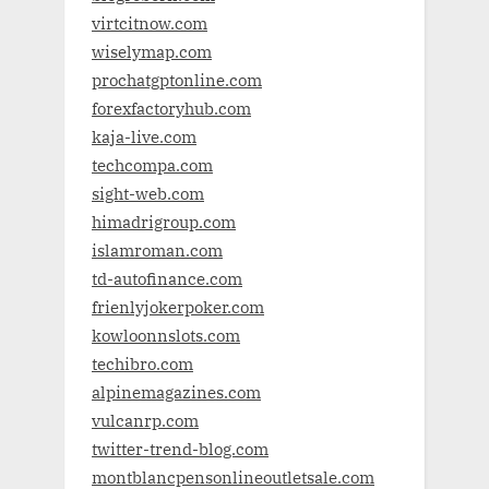
virtcitnow.com
wiselymap.com
prochatgptonline.com
forexfactoryhub.com
kaja-live.com
techcompa.com
sight-web.com
himadrigroup.com
islamroman.com
td-autofinance.com
frienlyjokerpoker.com
kowloonnslots.com
techibro.com
alpinemagazines.com
vulcanrp.com
twitter-trend-blog.com
montblancpensonlineoutletsale.com