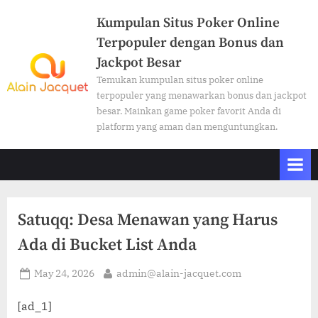
Skip
Kumpulan Situs Poker Online
to
Terpopuler dengan Bonus dan
content
Jackpot Besar
Temukan kumpulan situs poker online
terpopuler yang menawarkan bonus dan jackpot
besar. Mainkan game poker favorit Anda di
platform yang aman dan menguntungkan.
Satuqq: Desa Menawan yang Harus
Ada di Bucket List Anda
Posted
By
May 24, 2026
admin@alain-jacquet.com
on
[ad_1]