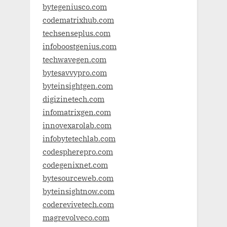
bytegeniusco.com
codematrixhub.com
techsenseplus.com
infoboostgenius.com
techwavegen.com
bytesavvypro.com
byteinsightgen.com
digizinetech.com
infomatrixgen.com
innovexarolab.com
infobytetechlab.com
codespherepro.com
codegenixnet.com
bytesourceweb.com
byteinsightnow.com
coderevivetech.com
magrevolveco.com