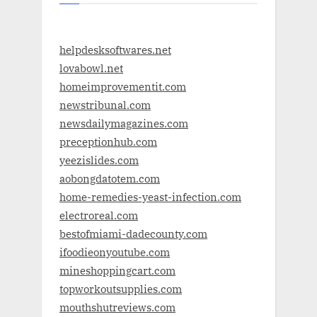
helpdesksoftwares.net
lovabowl.net
homeimprovementit.com
newstribunal.com
newsdailymagazines.com
preceptionhub.com
yeezislides.com
aobongdatotem.com
home-remedies-yeast-infection.com
electroreal.com
bestofmiami-dadecounty.com
ifoodieonyoutube.com
mineshoppingcart.com
topworkoutsupplies.com
mouthshutreviews.com