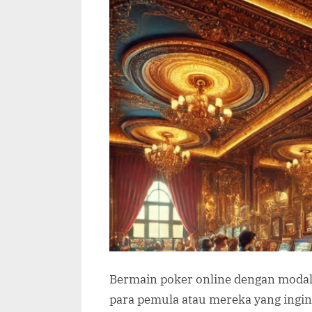
Bermain poker online dengan modal 
para pemula atau mereka yang ingi