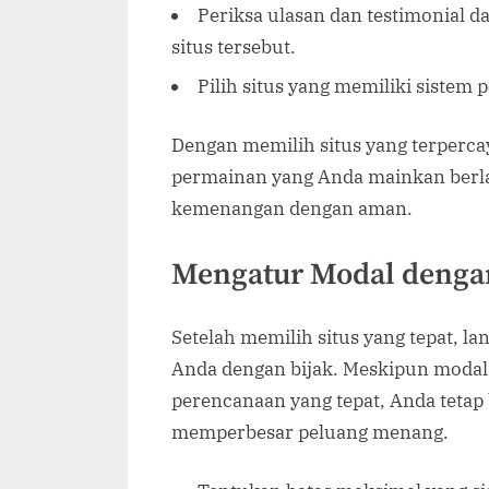
Periksa ulasan dan testimonial d
situs tersebut.
Pilih situs yang memiliki siste
Dengan memilih situs yang terperc
permainan yang Anda mainkan berla
kemenangan dengan aman.
Mengatur Modal dengan
Setelah memilih situs yang tepat, 
Anda dengan bijak. Meskipun modal 
perencanaan yang tepat, Anda tetap
memperbesar peluang menang.