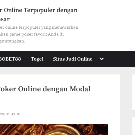
r Online Terpopuler dengan
esar
er online terpopuler yang menawarkan
nkan game poker favorit Anda di
nguntungkan.
Toggle
BOBET88
Togel
Situs Judi Online
sub-
Toggl
menu
sub-
menu
Toggl
sub-
Poker Online dengan Modal
menu
Toggl
sub-
menu
cquet.com