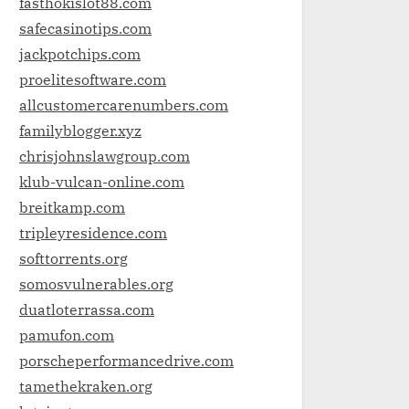
fasthokislot88.com
safecasinotips.com
jackpotchips.com
proelitesoftware.com
allcustomercarenumbers.com
familyblogger.xyz
chrisjohnslawgroup.com
klub-vulcan-online.com
breitkamp.com
tripleyresidence.com
softtorrents.org
somosvulnerables.org
duatloterrassa.com
pamufon.com
porscheperformancedrive.com
tamethekraken.org