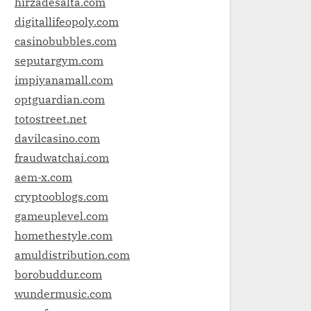
hirzadesalta.com
digitallifeopoly.com
casinobubbles.com
seputargym.com
impiyanamall.com
optguardian.com
totostreet.net
davilcasino.com
fraudwatchai.com
aem-x.com
cryptooblogs.com
gameuplevel.com
homethestyle.com
amuldistribution.com
borobuddur.com
wundermusic.com