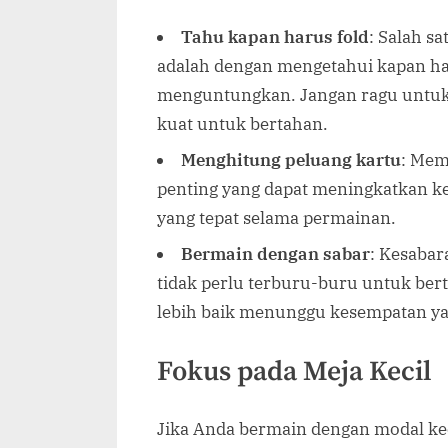
Tahu kapan harus fold
: Salah s
adalah dengan mengetahui kapan ha
menguntungkan. Jangan ragu untuk f
kuat untuk bertahan.
Menghitung peluang kartu
: Mem
penting yang dapat meningkatkan
yang tepat selama permainan.
Bermain dengan sabar
: Kesabar
tidak perlu terburu-buru untuk bert
lebih baik menunggu kesempatan yan
Fokus pada Meja Kecil
Jika Anda bermain dengan modal kec