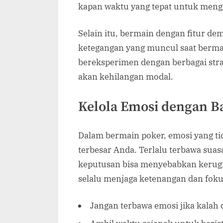
kapan waktu yang tepat untuk meng
Selain itu, bermain dengan fitur 
ketegangan yang muncul saat bermai
bereksperimen dengan berbagai stra
akan kehilangan modal.
Kelola Emosi dengan B
Dalam bermain poker, emosi yang ti
terbesar Anda. Terlalu terbawa sua
keputusan bisa menyebabkan kerugia
selalu menjaga ketenangan dan fok
Jangan terbawa emosi jika kalah