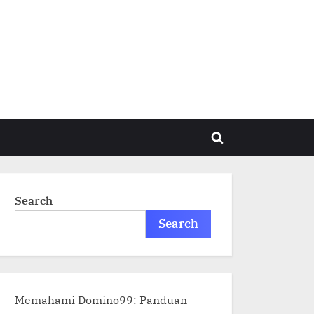
Toggle
e
search
form
e
Search
Search
e
Memahami Domino99: Panduan