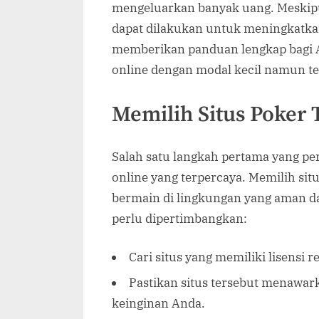
mengeluarkan banyak uang. Meskipu
dapat dilakukan untuk meningkatkan
memberikan panduan lengkap bagi 
online dengan modal kecil namun t
Memilih Situs Poker 
Salah satu langkah pertama yang pe
online yang terpercaya. Memilih si
bermain di lingkungan yang aman dan
perlu dipertimbangkan:
Cari situs yang memiliki lisensi 
Pastikan situs tersebut menawar
keinginan Anda.