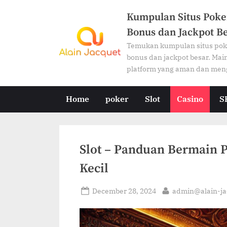
Skip
Kumpulan Situs Poke
to
Bonus dan Jackpot B
content
Temukan kumpulan situs pok
bonus dan jackpot besar. Mai
platform yang aman dan me
Home
poker
Slot
Casino
S
Slot – Panduan Bermain 
Kecil
Posted
By
December 28, 2024
admin@alain-ja
on