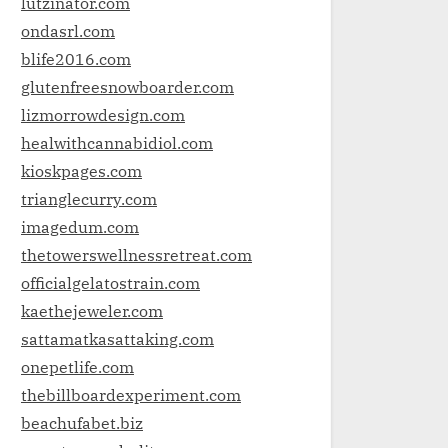
lutzinator.com
ondasrl.com
blife2016.com
glutenfreesnowboarder.com
lizmorrowdesign.com
healwithcannabidiol.com
kioskpages.com
trianglecurry.com
imagedum.com
thetowerswellnessretreat.com
officialgelatostrain.com
kaethejeweler.com
sattamatkasattaking.com
onepetlife.com
thebillboardexperiment.com
beachufabet.biz