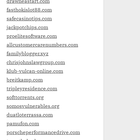
drawneastart.com
fasthokislot88.com
safecasinotips.com
jackpotchips.com
proelitesoftware.com
allcustomercarenumbers.com
familyblogger.xyz
chrisjohnslawgroup.com
klub-vulcan-online.com
breitkamp.com
tripleyresidence.com
softtorrents.org
somosvulnerables.org
duatloterrassa.com
pamufon.com
porscheperformancedrive.com