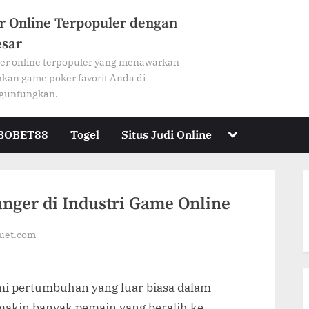
r Online Terpopuler dengan
esar
er online terpopuler yang menawarkan
nkan game poker favorit Anda di
nguntungkan.
Toggle
BOBET88
Togel
Situs Judi Online
sub-
Toggl
menu
sub-
menu
Toggl
sub-
nger di Industri Game Online
menu
Toggl
uet.com
sub-
menu
mi pertumbuhan yang luar biasa dalam
makin banyak pemain yang beralih ke