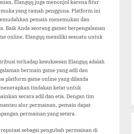
nan, Elangqq juga menonjol karena fitur
armuka yang ramah pengguna. Platform ini
, memudahkan pemain menemukan dan
a. Baik Anda seorang gamer berpengalaman
me online, Elangqq memiliki sesuatu untuk
ntribusi terhadap kesuksesan Elangqq adalah
galaman bermain game yang adil dan
a platform game online yang dilanda
menerapkan tindakan ketat untuk
nkan secara adil dan etis. Dengan tim
antau alur permainan, pemain dapat
apangan permainan yang setara.
reputasi sebagai pengubah permainan di