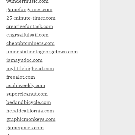
wundermusic.com
gamefungames.com
25-minute-timer.com
creativefuntask.com
engrsaifulsaif.com
cheapbtcminers.com
unionstationtogeorgetown.com
iamayudoc.com
mylittlebighead.com
freealot.com
asahiweekly.com
supercleanut.com
bedandbicycle.com
heraldcalifornia.com
graphicmonkeys.com
gamepixies.com