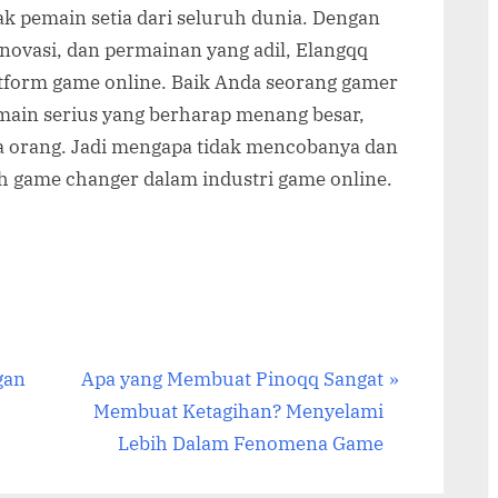
ak pemain setia dari seluruh dunia. Dengan
ovasi, dan permainan yang adil, Elangqq
tform game online. Baik Anda seorang gamer
main serius yang berharap menang besar,
 orang. Jadi mengapa tidak mencobanya dan
ah game changer dalam industri game online.
N
gan
Apa yang Membuat Pinoqq Sangat
e
Membuat Ketagihan? Menyelami
x
Lebih Dalam Fenomena Game
t