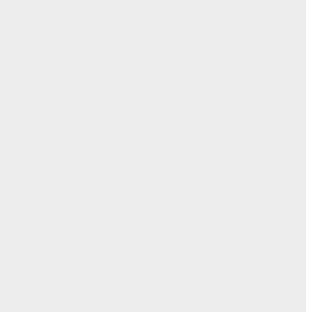
P
o
s
t
: