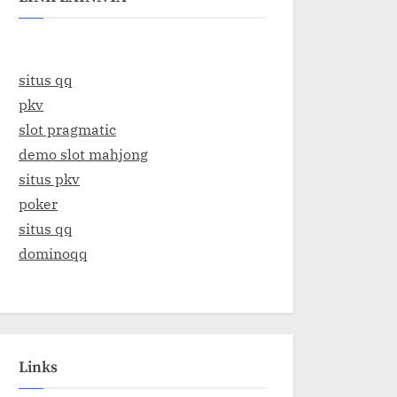
situs qq
pkv
slot pragmatic
demo slot mahjong
situs pkv
poker
situs qq
dominoqq
Links