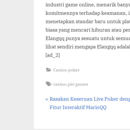
industri game online, menarik bany
komitmennya terhadap keamanan, in
menetapkan standar baru untuk pla
biasa yang mencari hiburan atau pe
Elangqq punya sesuatu untuk semua
lihat sendiri mengapa Elangqq adal
[ad_2]
,
Casino
poker
Tags:
,
casino
pkv games
Post
P
Rasakan Keseruan Live Poker den
r
Fitur Interaktif MarioQQ
navigation
e
v