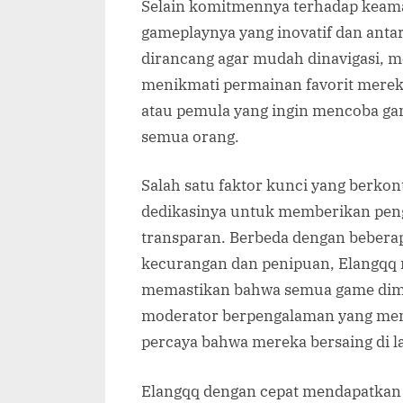
Selain komitmennya terhadap keama
gameplaynya yang inovatif dan ant
dirancang agar mudah dinavigasi
menikmati permainan favorit merek
atau pemula yang ingin mencoba ga
semua orang.
Salah satu faktor kunci yang berko
dedikasinya untuk memberikan pen
transparan. Berbeda dengan beberap
kecurangan dan penipuan, Elangqq 
memastikan bahwa semua game dimai
moderator berpengalaman yang mem
percaya bahwa mereka bersaing di l
Elangqq dengan cepat mendapatkan 