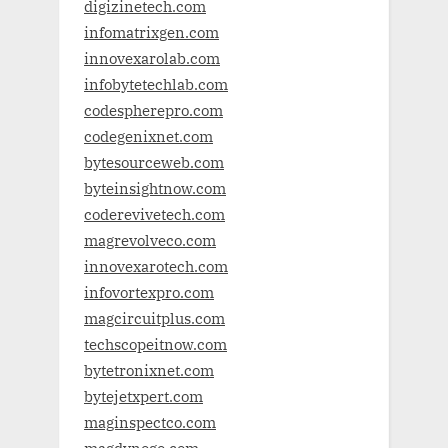
digizinetech.com
infomatrixgen.com
innovexarolab.com
infobytetechlab.com
codespherepro.com
codegenixnet.com
bytesourceweb.com
byteinsightnow.com
coderevivetech.com
magrevolveco.com
innovexarotech.com
infovortexpro.com
magcircuitplus.com
techscopeitnow.com
bytetronixnet.com
bytejetxpert.com
maginspectco.com
magdynogo.com