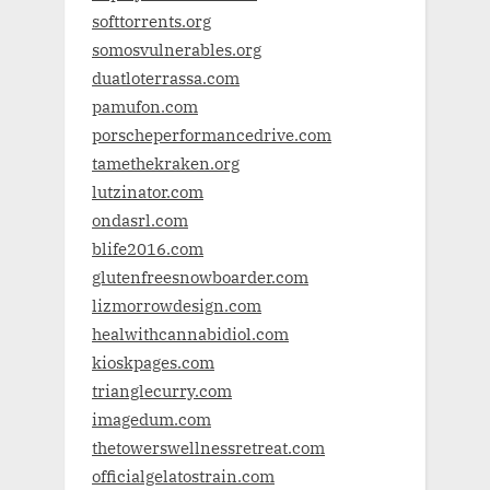
softtorrents.org
somosvulnerables.org
duatloterrassa.com
pamufon.com
porscheperformancedrive.com
tamethekraken.org
lutzinator.com
ondasrl.com
blife2016.com
glutenfreesnowboarder.com
lizmorrowdesign.com
healwithcannabidiol.com
kioskpages.com
trianglecurry.com
imagedum.com
thetowerswellnessretreat.com
officialgelatostrain.com