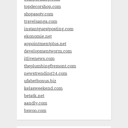
topdecorshop.com
shopasotv.com
travelsanga.com
instantguestposting.com
ekonomie.net
appointmentplus.net
developmentworm.com
itlivenews.com
theplumbingfremont.com
newstrending24.com
ufabetbonus.biz
kelasweekend.com
betatk.net
aandly.com
bswoo.com