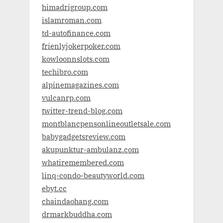
himadrigroup.com
islamroman.com
td-autofinance.com
frienlyjokerpoker.com
kowloonnslots.com
techibro.com
alpinemagazines.com
vulcanrp.com
twitter-trend-blog.com
montblancpensonlineoutletsale.com
babygadgetsreview.com
akupunktur-ambulanz.com
whatiremembered.com
linq-condo-beautyworld.com
ebyt.cc
chaindaohang.com
drmarkbuddha.com