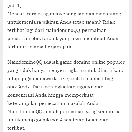
[ad_1]
Mencari cara yang menyenangkan dan menantang
untuk menjaga pikiran Anda tetap tajam? Tidak
terlihat lagi dari MaindominoQQ, permainan
pencarian otak terbaik yang akan membuat Anda
terhibur selama berjam-jam.
MaindominoQQ adalah game domino online populer
yang tidak hanya menyenangkan untuk dimainkan,
tetapi juga menawarkan sejumlah manfaat bagi
otak Anda. Dari meningkatkan ingatan dan
konsentrasi Anda hingga memperkuat
keterampilan pemecahan masalah Anda,
MaindominoQQ adalah permainan yang sempurna
untuk menjaga pikiran Anda tetap tajam dan
terlibat.