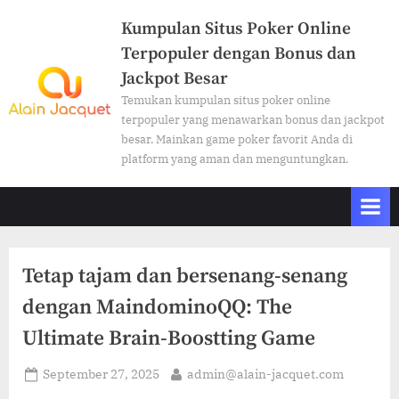
Skip
Kumpulan Situs Poker Online
to
Terpopuler dengan Bonus dan
content
Jackpot Besar
Temukan kumpulan situs poker online
terpopuler yang menawarkan bonus dan jackpot
besar. Mainkan game poker favorit Anda di
platform yang aman dan menguntungkan.
Tetap tajam dan bersenang-senang
dengan MaindominoQQ: The
Ultimate Brain-Boostting Game
Posted
By
September 27, 2025
admin@alain-jacquet.com
on