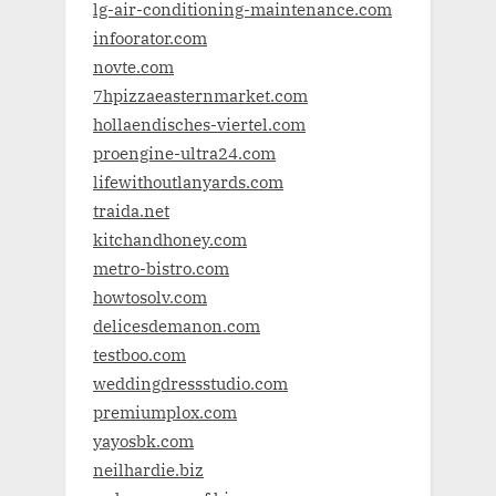
lg-air-conditioning-maintenance.com
infoorator.com
novte.com
7hpizzaeasternmarket.com
hollaendisches-viertel.com
proengine-ultra24.com
lifewithoutlanyards.com
traida.net
kitchandhoney.com
metro-bistro.com
howtosolv.com
delicesdemanon.com
testboo.com
weddingdressstudio.com
premiumplox.com
yayosbk.com
neilhardie.biz