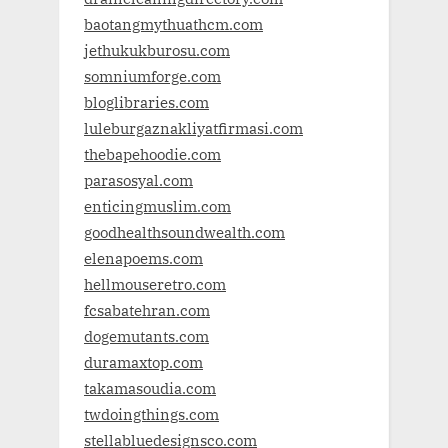
baotangmythuathcm.com
jethukukburosu.com
somniumforge.com
bloglibraries.com
luleburgaznakliyatfirmasi.com
thebapehoodie.com
parasosyal.com
enticingmuslim.com
goodhealthsoundwealth.com
elenapoems.com
hellmouseretro.com
fcsabatehran.com
dogemutants.com
duramaxtop.com
takamasoudia.com
twdoingthings.com
stellabluedesignsco.com