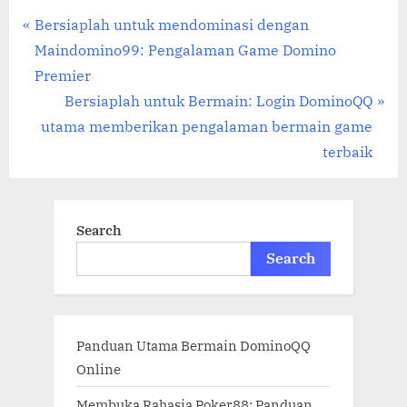
Post
P
Bersiaplah untuk mendominasi dengan
r
Maindomino99: Pengalaman Game Domino
navigation
e
Premier
v
N
Bersiaplah untuk Bermain: Login DominoQQ
i
e
utama memberikan pengalaman bermain game
o
x
terbaik
u
t
s
P
P
o
Search
o
s
Search
s
t
t
:
:
Panduan Utama Bermain DominoQQ
Online
Membuka Rahasia Poker88: Panduan